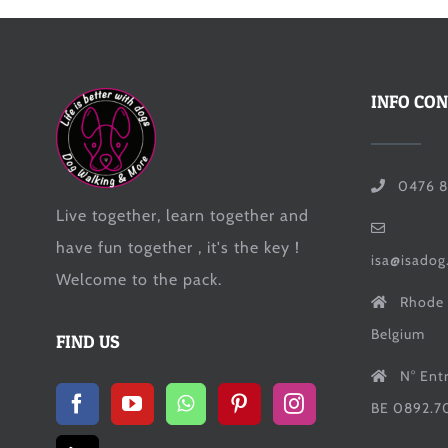
INFO CO
0476 8
Live together, learn together and
have fun together , it's the key !
isa@isadog
Welcome to the pack.
Rhode 
Belgium
FIND US
N° Ent
BE 0892.7