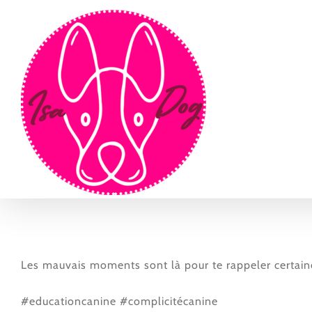
Passer
au
contenu
Les mauvais moments sont là pour te rappeler certaine
#educationcanine #complicitécanine