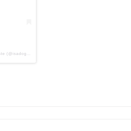
Une publication partagée par isaDog Comportementaliste (@isadog.be)