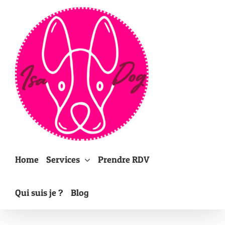
Passer
au
contenu
Home
Services
Prendre RDV
Qui suis je ?
Blog