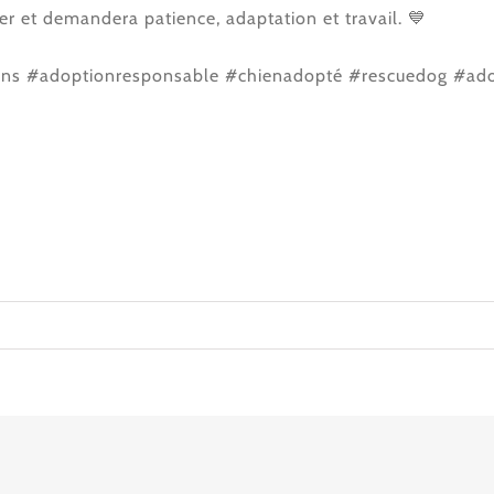
r et demandera patience, adaptation et travail. 💙
ens #adoptionresponsable #chienadopté #rescuedog #ad