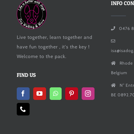
INFO CO
0476 8
Live together, learn together and
have fun together , it's the key !
isa@isadog
Welcome to the pack.
Rhode 
Belgium
FIND US
N° Ent
BE 0892.7