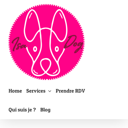
Passer
au
contenu
Home
Services
Prendre RDV
Qui suis je ?
Blog