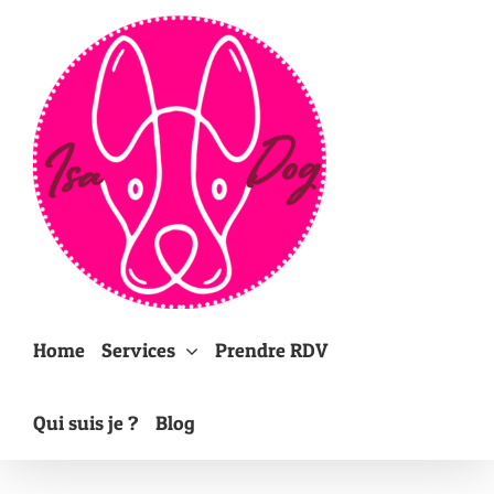
Passer
au
contenu
Home
Services
Prendre RDV
Qui suis je ?
Blog