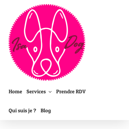
Passer
au
contenu
Home
Services
Prendre RDV
Qui suis je ?
Blog