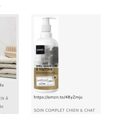
.
Rv
https://amzn.to/48yZmju
EN À
de
SOIN COMPLET CHIEN & CHAT