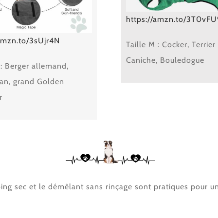
https://amzn.to/3T0vFU
/amzn.to/3sUjr4N
Taille M : Cocker, Terrier 
Caniche, Bouledogue
l : Berger allemand,
n, grand Golden
r
g sec et le démêlant sans rinçage sont pratiques pour un