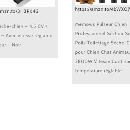
https://amzn.to/4bWXO
/amzn.to/3H3PK4G
Memows Pulseur Chien
èche-chien – 4,5 CV /
Professionnel Séchoir S
– Avec vitesse réglable
Poils Toilettage Sèche-
eur – Noir
pour Chien Chat Animau
2800W Vitesse Continue
température réglable