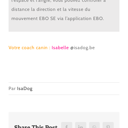
l’espace et l’angle, vous pouvez contrôler à
distance la direction et la vitesse du
mouvement EBO SE via l’application EBO.
Votre
coach canin :
Isabelle
@isadog.
be
Par
IsaDog
Share This Post