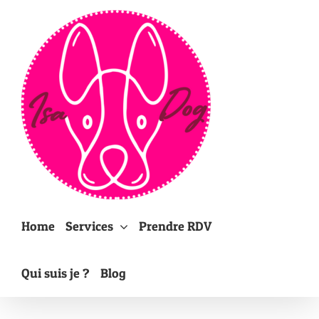
Passer
au
contenu
Home
Services
Prendre RDV
Qui suis je ?
Blog